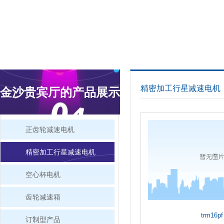
精密加工行星减速电机
金沙贵宾厅的产品展示
正齿轮减速电机
精密加工行星减速电机
空心杯电机
齿轮减速箱
trm16pf
订制型产品