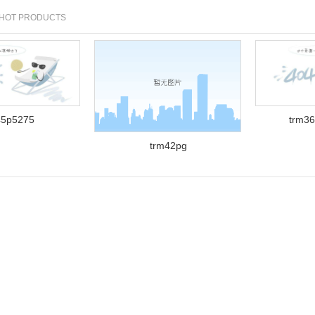
 HOT PRODUCTS
45p5275
trm
trm42pg