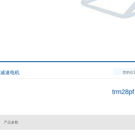
星减速电机
您的位
trm28pf
产品参数