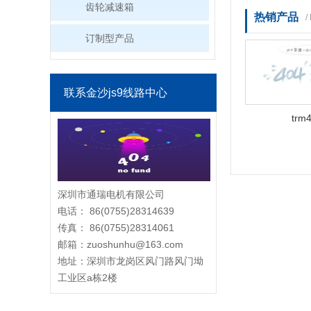
齿轮减速箱
热销产品
/
订制型产品
联系金沙js9线路中心
trm
深圳市通瑞电机有限公司
电话： 86(0755)28314639
传真： 86(0755)28314061
邮箱：
zuoshunhu@163.com
地址：深圳市龙岗区风门路风门坳
工业区a栋2楼