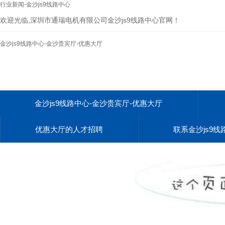
行业新闻-金沙js9线路中心
欢迎光临,深圳市通瑞电机有限公司金沙js9线路中心官网！
金沙js9线路中心-金沙贵宾厅-优惠大厅
金沙js9线路中心-金沙贵宾厅-优惠大厅
优惠大厅的人才招聘
联系金沙js9线