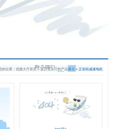
您的位置：
优惠大厅首页
»
金沙贵宾厅的产品展示
»
正齿轮减速电机