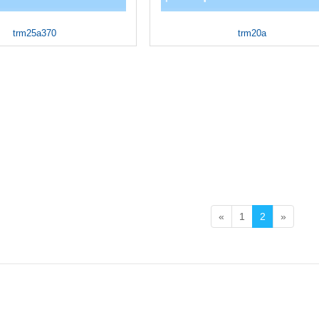
trm25a370
trm20a
«
1
2
»