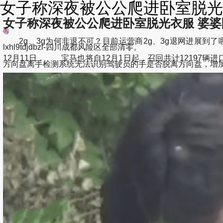
女子称深夜被公公爬进卧室脱光衣
女子称深夜被公公爬进卧室脱光衣服 婆婆
2g、3g为何非退不可？目前运营商2g、3g退网进展到了
lxhl9tdjdbzl-四川成都风险区全部清零。
12月11日， 宝马也将自12月1日起，召回共计1219
方向盘离手检测系统无法识别驾驶员的手是否脱离方向盘，增