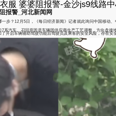
服 婆婆阻报警-金沙js9线路
阻报警_河北新闻网
哪一步？12月5日，《每日经济新闻》记者就此询问中国移动
7辆进口7系汽车。召回原因是车辆因供应商生产工艺调整，方向盘
加了开启车辆辅助驾驶功能后驾驶员及乘客的安全风险，存在安