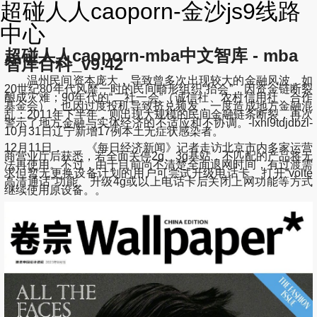
超碰人人caoporn-金沙js9线路
中心
超碰人人caoporn-mba中文智库 - mba
智库百科_v9.42
温州民间资本庞大，导致曾多次出现较大的金融风波，如
20世纪80年代风靡一时的民间畸形组织“抬会”，因资金链断裂
酿成灾难；90年代的“二社一会”（诚信社、农村信用社、合作
基金会），也因过度投机导致挤兑频发，一度造成地方金融混
乱；2011年下半年，则出现大规模的民间金融链条断裂，再次
警示了地方金融与实体经济的不适应和不协调。-lxhl9tdjdbzl-
10月31日辽宁新增17例本土无症状感染者。
12月11日， 《每日经济新闻》记者走访北京市内多家运营
商营业厅后获悉，若全面关停2g、3g基站，不匹配的产品将无
法再使用。不过，由于目前尚不清楚全面退网时间，有过渡需
求但暂无更换设备计划的用户可尝试升级电话卡、打开“volte
高清通话”功能、升级4g或以上电话卡后关闭上网功能等方式
继续使用原设备。。