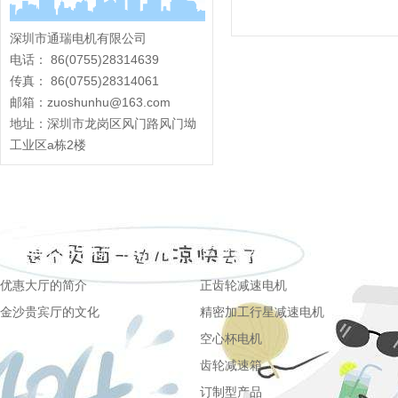
深圳市通瑞电机有限公司
电话： 86(0755)28314639
传真： 86(0755)28314061
邮箱：
zuoshunhu@163.com
地址：深圳市龙岗区风门路风门坳
工业区a栋2楼
关于金沙js9线路中心
金沙贵宾厅的产品展示
优惠大厅的简介
正齿轮减速电机
金沙贵宾厅的文化
精密加工行星减速电机
空心杯电机
齿轮减速箱
订制型产品