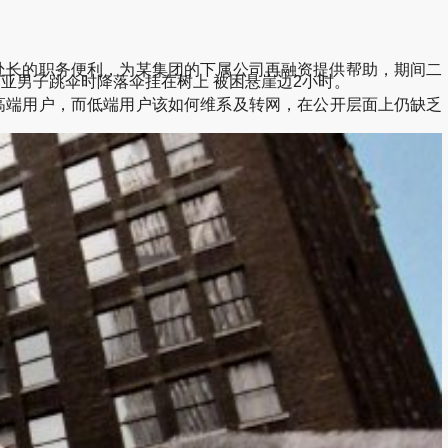
处长的职务便利，为某集团的下属公司再融资提供帮助，期间二
大利亚男子跳伞时降落伞挂在树上 被困悬崖边2小时。
中高端用户，而低端用户该如何维系及转网，在公开层面上仍缺乏