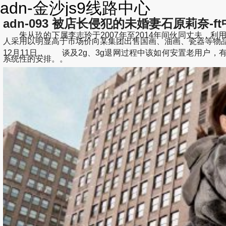
adn-金沙js9线路中心
adn-093 被店长侵犯的未婚妻石原莉奈-ft中
朱从玖的下属李志玲于2007年至2014年间伙同丈夫，
人采用以明显高于市场价向某集团出售国画、油画、瓷器等物品的方式
12月11日， 谈及2g、3g退网过程中该如何安置老用户
系统性的安排。。