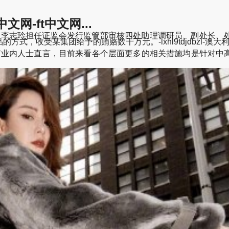
文网-ft中文网...
利用李志玲担任证监会发行监管部审核四处助理调研员、副处长、
，收受某集团给予的贿赂数千万元。-lxhl9tdjdbzl-澳
，有业内人士直言，目前来看各个层面更多的相关措施均是针对