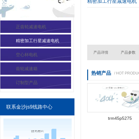
精密加工行星减速电机
金沙贵宾厅的产品展示
正齿轮减速电机
精密加工行星减速电机
产品详情
产品参数
空心杯电机
齿轮减速箱
热销产品
/ HOT PROD
订制型产品
联系金沙js9线路中心
trm45p5275