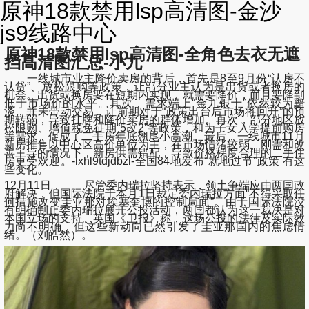
原神18款禁用lsp高清图-金沙
js9线路中心
原神18款禁用lsp高清图-全角色去衣无遮
挡高清图汇总-小九_
一线城市业主降价卖房的背后，首先是8至9月份“认房不
认贷”、放松限购等政策，让部分业主认为是出货或者换房的
机会。出货或换房要在短期内实现，就需要降价，而且要降到
低于市场价的水平。其次，需求端上“金九银十”依然较为黯
淡，并未带动交易，让前期对于“政策出台后市场将回升”的预
期转弱，导致挂牌和降价卖房的群体增加。再次，部分地区放
松限购、增值税免征期“5改2”等政策，和为子女入学提前购房
等需求，促成了二手房年底翘尾小高潮。最后，一线城市11月
新房推售以中心区高价单位为主，在市场情绪较弱、刚需和改
善主导的情况下，新房供需错配，导致价格梯度合理的二手住
房更受欢迎。-lxhl9tdjdbzl-全国84地发布“就地过节”政策 有这
些变化。
12月11日， 尽管委内瑞拉坚持表示，领土争端应由两国政
府解决，但国际法院于本月1日裁定委内瑞拉方面“不得采取任
何措施改变圭亚那对埃塞奎博的控制局面”。由于国际法院没
有明确制止委内瑞拉展开公投活动，两国都认为这一裁决是对
本国立场的支持。英国《卫报》称，这场公投的法律及实际效
力尚不明确，但这些新动向已然引发了圭亚那国内的焦虑情
绪。（刘皓然）。