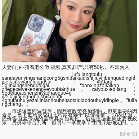
夫妻自拍~骑着老公做,视频,真实,国产,只有50秒。不喜勿入!
jufuliangtoulu，
sandayunyingshangcong5gshidaikaiqishijiuyijibenquedingle
weilaidewangluoqushi：4gdadi、
5gjinxingshendufugai。“danxianzailaikan，
zhegecelvekenengyeyoubianhua。zaiyouxiedifang，
5gdefugaishenzhiyaohaoguo4g，
weilaijiujing5ghaishi4gdadi，
4ghuibuhuiyezaijinianhoubeitaotaidiaodoubuyidingle。”fulia
ngcheng。。
市场短暂回温背后，固然有政策叠加影响，但更重要的因
素是，当下市场成交很大程度有赖于“以价换量”。业内认为，
降价等因素带动的需求具有短期性，后续市场走势还要视政
策、房价等综合判断，但明年一季度季节性回升是确定的。。
阅读 (
0
)