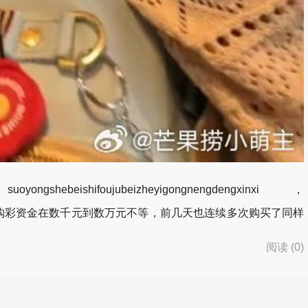
shebeishifoujubeizheyigongnengdengxinxi，
彩资金在数千元到数万元不等，前几天也连续多次购买了同样
阅读 (
0
)