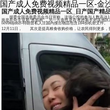
国产成人免费视频精品一区-金沙
国产成人免费视频精品一区_日产国产精品亚
据委全国选举委员会当日宣称，这场公投的参与人数高达10
面是在向圭亚那“秀肌肉”，另一方面也是在考虑着手对该地
lxhl9tdjdbzl-特朗普私人庄园内搜出物品包含184份机密文件。
12月11日， 其次是提高粮食收购价格，让农民得到更多