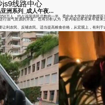
js9线路中心
洲系列_成人午夜...
50万人，约占该国选民总数的一半。委中央大学政治学教授苏
区进行油气资源的开发。也有分析认为，委内瑞拉将在来年迎来
，要让利农民、反哺农民。适当提高粮食价格，从宏观上，有利于