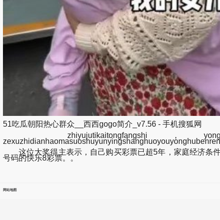
51吃瓜朝阳热心群众__西西gogo简介_v7.56 - 手机搜狐网
zhiyujutikaitongfangshi，yonghudangqianz
zexuzhidianhaomasuoshuyunyingshanghuoyouyonghubenren
这位大奖得主表示，自己购买彩票已超5年，家庭经济条件
号码的快乐8彩票。。
网站地图