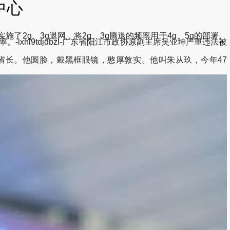
中心
2g、3g退网，将2g、3g腾退的频率用于4g、5g的部署。
hl9tdjdbzl-广东省阳江市政协原副主席吴业坤严重违法被
副省长。他圆脸，戴黑框眼镜，憨厚敦实。他叫朱从玖，今年47