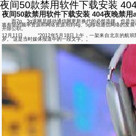
夜间50款禁用软件下载安装 404
夜间50款禁用软件下载安装 404夜晚禁用app
而2g、3g退网是移动通信网更新换代的必然选择，也是当前国
将有限的频率资源和网络资源用到4g、5g移动通信网络的发展中
开除公职。
12月11日， “2012年5月18日上午，一架来自北京
岁。”这是当时媒体报道中的一段文字。。