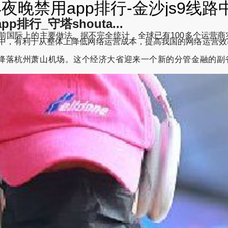
夜晚禁用app排行-金沙js9线路
排行_守塔shouta...
际上的主要做法。据不完全统计，全球已有100多个运营商实施了
，有利于从整体上降低网络运营成本，提高我国的网络运营效率。-lx
的航班降落杭州萧山机场。这个经济大省迎来一个新的分管金融的