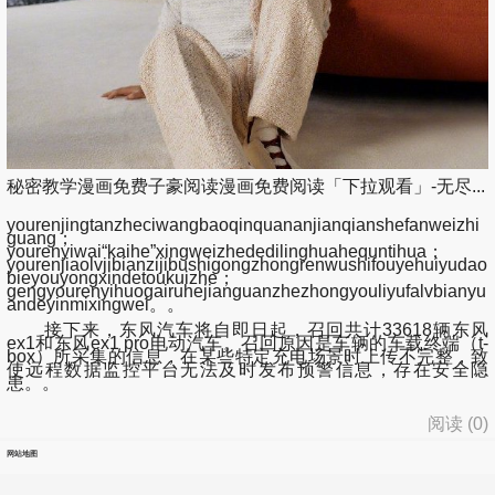
秘密教学漫画免费子豪阅读漫画免费阅读「下拉观看」-无尽...
yourenjingtanzheciwangbaoqinquananjianqianshefanweizhi
guang；
yourenyiwai“kaihe”xingweizhededilinghuahequntihua；
yourenjiaolvjibianzijibushigongzhongrenwushifouyehuiyudao
bieyouyongxindetoukuizhe；
gengyourenyihuogairuhejianguanzhezhongyouliyufalvbianyu
andeyinmixingwei。。
接下来，东风汽车将自即日起，召回共计33618辆东风
ex1和东风ex1 pro电动汽车。召回原因是车辆的车载终端（t-
box）所采集的信息，在某些特定充电场景时上传不完整，致
使远程数据监控平台无法及时发布预警信息，存在安全隐
患。。
阅读 (
0
)
网站地图