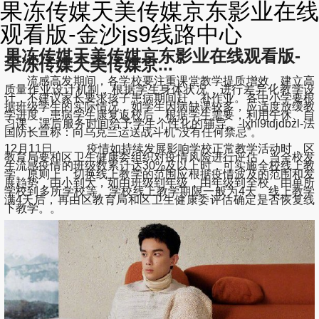
果冻传媒天美传媒京东影业在线
观看版-金沙js9线路中心
果冻传媒天美传媒京东影业在线观看版-
果冻传媒天美传媒京...
流感高发期间，各学校要注重课堂教学提质增效，建立高
质量作业设计机制，根据学生身体状况，进行差异化教学设
计，不建议家长要求孩子患病期间赶、补作业。各中小学要根
据班级学生的实际情况，如学生因病缺课较多，应适度放缓教
学进度。患病学生康复返校后，根据学生需要，利用午休、自
习课、课后服务时间给予学生个性化的辅导。-lxhl9tdjdbzl-法
国防长宣称：向乌克兰运送战斗机“没有任何禁忌”。
12月11日， 疫情如持续发展影响学校正常教学活动时，区
教育局要和区卫生健康委组织对疫情风险进行评估，当全校发
生流感疫情的班级数累计达30%及以上时，可实施全校线上教
学。原则上，切换线上教学的范围应根据疫情波及的范围和发
展趋势，由小到大，如由班级到年级，由年级到全校，由单所
学校到多所学校等。学校线上教学期限一般为4天。线上教学
满4天后，再由区教育局和区卫生健康委评估确定是否恢复线
下教学。。