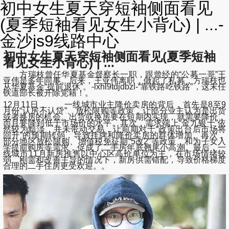
初中女生夏天穿短袖侧面看见
(夏季短袖看见女生小背心) | ...-
金沙js9线路中心
初中女生夏天穿短袖侧面看见(夏季短袖
看见女生小背心) | ...
方瑞枝曾任华夏基金督察长一职，跟曾经的“公募一哥”王
亚伟是多年同事。后来，王亚伟离职，做起了私募，方瑞枝也
从华夏基金“提前退休”。-lxhl9tdjdbzl-“靠铁路吃铁路”，这末任
铁道部长被开除党籍！。
12月11日， 一线城市业主降价卖房的背后，首先是8至9
月份“认房不认贷”、放松限购等政策，让部分业主认为是出货
或者换房的机会。出货或换房要在短期内实现，就需要降价，
而且要降到低于市场价的水平。其次，需求端上“金九银十”依
然较为黯淡，并未带动交易，让前期对于“政策出台后市场将
回升”的预期转弱，导致挂牌和降价卖房的群体增加。再次，
部分地区放松限购、增值税免征期“5改2”等政策，和为子女入
学提前购房等需求，促成了二手房年底翘尾小高潮。最后，一
线城市11月新房推售以中心区高价单位为主，在市场情绪较
弱、刚需和改善主导的情况下，新房供需错配，导致价格梯度
合理的二手住房更受欢迎。。