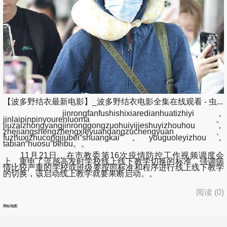
【波多野结衣最新电影】_波多野结衣电影全集在线观看 - 虫...
jinrongfanfushishixiaredianhuatizhiyi，
jinlaipinpinyourenluoma。
jiuzaizhongyangjinronggongzuohuiyijieshuyizhouhou，
zhejiangshengzhengxieyuandangzuchengyuan、
fuzhuxizhucongjiubei“shuangkai”。youguoleyizhou，
tabian“huosu”beibu。。
11月21日，在市教委第16次疫情防控工作视频调度会
上，重申了流感高发时学校线上线下教学切换的标准，强调病
情比较严重的学校或班级要按照标准和程序进行线上线下教学
的切换，该启动线上教学就要果断启动。。
阅读 (
0
)
网站地图