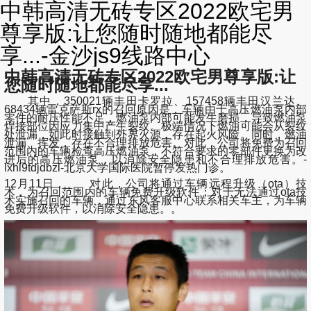
中韩高清无砖专区2022欧宅男
尊享版:让您随时随地都能尽
享...-金沙js9线路中心
中韩高清无砖专区2022欧宅男尊享版:让
您随时随地都能尽享...
其中，350021辆丰田卡罗拉、157458辆丰田汉兰达、
68434辆雷克萨斯rx的召回原因是，车辆由于高压燃油泵内部
零件的耐压性能不足，燃油泵内部可能发生磨损，导致燃油泵
焊接部位因应力集中产生裂纹。极端情况下燃油可能会从裂纹
处泄漏，如此时接触到外界火源，存在起火风险。同时，燃油
泄漏、挥发，存在不合理排放危害。对此，公司将免费为召回
范围内的车辆检查高压燃油泵，不符合要求的零部件更换为改
进后的高压燃油泵，以消除安全隐患和不合理排放危害。-
lxhl9tdjdbzl-北京大学国际医院暂停发热门诊。
12月11日， 对此，公司将通过车辆远程升级（ota）技
术，为召回范围内的车辆免费升级软件；对于无法通过ota技
术实施召回的车辆，通过东风客服中心联系相关车主，为车辆
免费升级软件，以消除安全隐患。。