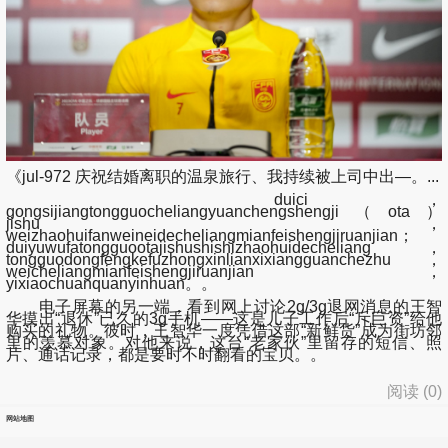
《jul-972 庆祝结婚离职的温泉旅行、我持续被上司中出―。...
duici，
gongsijiangtongguocheliangyuanchengshengji（ota）
jishu，
weizhaohuifanweineidecheliangmianfeishengjiruanjian；
duiyuwufatongguootajishushishizhaohuidecheliang，
tongguodongfengkefuzhongxinlianxixiangguanchezhu，
weicheliangmianfeishengjiruanjian，
yixiaochuanquanyinhuan。。
电子屏幕的另一端，看到网上讨论2g/3g退网消息的王智
华摸出“退休”已久的3g手机——这是儿子工作后“斥巨资”给他
购买的礼物。彼时，王智华一度凭借这部“新鲜货”成为街坊邻
里的羡慕对象。对他来说，这台“老家伙”里留存的短信、照
片、通话记录，都是要时不时翻看的宝贝。。
阅读 (
0
)
网站地图