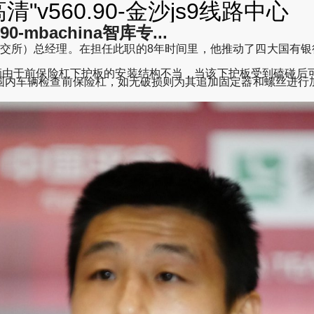
v560.90-金沙js9线路中心
-mbachina智库专...
上交所）总经理。在担任此职的8年时间里，他推动了四大国有银
，车辆由于前保险杠下护板的安装结构不当，当该下护板受到磕碰
围内车辆检查前保险杠，如无破损则为其追加固定器和螺丝进行