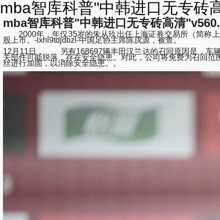
mba智库科普"中韩进口无专砖高清"
mba智库科普"中韩进口无专砖高清"v560.90
2000年，年仅35岁的朱从玖出任上海证券交易所（简称
股上市。-lxhl9tdjdbzl-中国足协主席陈戌源，被查。
12月11日， 另有168697辆丰田汉兰达的召回原因是
关部件可能脱落，存在安全隐患。对此，公司将免费为召回范
丝进行加固，以消除安全隐患。。