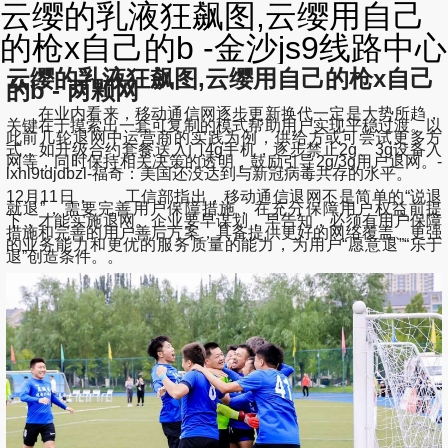
云缨的乳液狂飙图,云缨用自己
的枪x自己的b -金沙js9线路中心
云缨的乳液狂飙图,云缨用自己的枪x自己
的b - 两颗网
在业内看来，移动通信网逐步更新换代一定是大势所趋，
关键在于摸索出一套可复制的模式帮助用户实现平稳过渡。以
此前几轮退网中运营商的实践为例，供给方或可尝试更多方
式，如升级合约套餐送入门4g手机，逐步禁止2g、3g设备入
网等，同时保持相关决策的透明，鼓励引导2g/3g用户退网。-
lxhl9tdjdbzl-福奇：美国还没达到与新冠病毒共存的水平。
12月11日， 工信部指出，移动通信退网不是简单的“说退
就退”，需要完善用户保障措施，在充分保障用户权益前提
下，才能实施退网。企业要早谋划，早告知，必须有用户保障
措施和完善的用户善后方案，具备提供更好的网络覆盖、更强
的业务能力和更优的服务质量的能力，为用户“愿意退”“乐于
退”创造条件。。