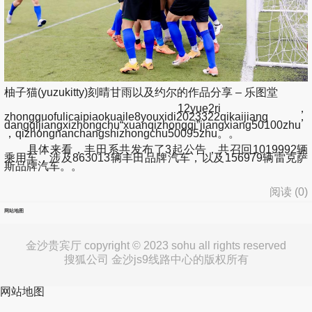
柚子猫(yuzukitty)刻晴甘雨以及约尔的作品分享 – 乐图堂
12yue2ri，
zhongguofulicaipiaokuaile8youxidi2023322qikaijiang，
dangqijiangxizhongchu“xuanqizhongqi”jiangxiang50100zhu
，qizhongnanchangshizhongchu50095zhu。。
具体来看，丰田系共发布了3起公告，共召回1019992辆
乘用车，涉及863013辆丰田品牌汽车，以及156979辆雷克萨
斯品牌汽车。。
阅读 (
0
)
网站地图
金沙贵宾厅 copyright © 2023 sohu all rights reserved
搜狐公司 金沙js9线路中心的版权所有
网站地图