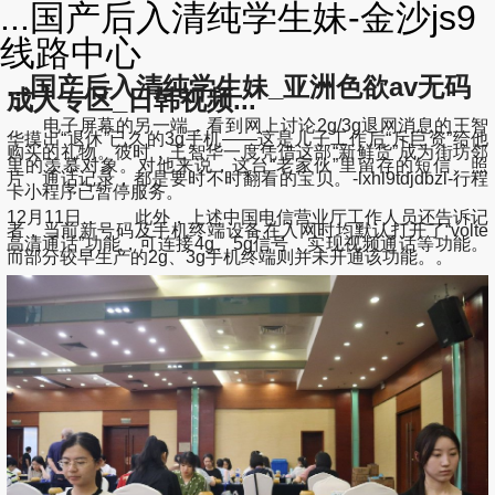
...国产后入清纯学生妹-金沙js9
线路中心
...国产后入清纯学生妹_亚洲色欲av无码
成人专区_日韩视频...
电子屏幕的另一端，看到网上讨论2g/3g退网消息的王智
华摸出“退休”已久的3g手机——这是儿子工作后“斥巨资”给他
购买的礼物。彼时，王智华一度凭借这部“新鲜货”成为街坊邻
里的羡慕对象。对他来说，这台“老家伙”里留存的短信、照
片、通话记录，都是要时不时翻看的宝贝。-lxhl9tdjdbzl-行程
卡小程序已暂停服务。
12月11日， 此外，上述中国电信营业厅工作人员还告诉记
者，当前新号码及手机终端设备在入网时均默认打开了“volte
高清通话”功能，可连接4g、5g信号，实现视频通话等功能。
而部分较早生产的2g、3g手机终端则并未开通该功能。。