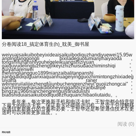
分卷阅读18_搞定体育生(h)_耽美_御书屋
weiyuaisaikuiboheyixideaisaikuibodiquzhandiyuewei15.95w
anpingfanggongli，bixiladeguotumianjihaiyaoda，
tongshifuhanshiyouhegeleikuangshiziyuan。
gaiquyudelingtuzhengyikeyizhizhuisudaozhiminshiqi。
guiyanarenwei，
meiyingliangguo1899nianzaibalitanpanshi，
jianggaidiquguanxiaquanhuageiyingguozhimintongzhixiadeg
uiyana。raner，
weineiruilalijiezhengfujunbuchengrenzheyi“guojizhongcai”，
jianchirenweiaisaikuiboheyinggaishiziranbianjie，
bingzai1966nianchengrenguiyanadulishi，
biaoshiduiaisaikuibodiqudezhuquanchibaoliutaidu。。
多年来，每次更换新手机和电话卡时，王智华都会特意留
下最大的电话卡套，保证新卡还能插进旧机。尽管十分理解移
动通信更新换代的节奏和必要，王智华还是希望通信技术在更
迭时可以保留更多温度。。
阅读 (
0
)
网站地图