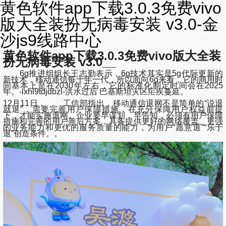
黄色软件app下载3.0.3免费vivo
版大全装扮无病毒安装 v3.0-金
沙js9线路中心
黄色软件app下载3.0.3免费vivo版大全装
扮无病毒安装 v3.0__
6g推进组组长王志勤表示，6g技术其实是5g代际更新的
新技术，移动通信每十年一代，所以面向6g来看，它的商用时
间基本上是在2030年左右，它的标准化制定时间会在2025
年。-lxhl9tdjdbzl-洪水过后 巴基斯坦灾区疟疾蔓延。
12月11日， 工信部指出，移动通信退网不是简单的“说退
就退”，需要完善用户保障措施，在充分保障用户权益前提
下，才能实施退网。企业要早谋划，早告知，必须有用户保障
措施和完善的用户善后方案，具备提供更好的网络覆盖、更强
的业务能力和更优的服务质量的能力，为用户“愿意退”“乐于
退”创造条件。。