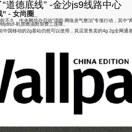
道德底线” -金沙js9线路中心
 - 女尚圈_
久，中央网信办启动“清朗·网络戾气整治”专项行动，其中“网
djdbzl-机票燃油附加费三连降。
中国移动的2g基站仍然可以使用，其店里售卖的4g 2g全网通