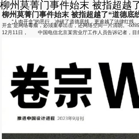
柳州莫菁门事件始末 被指超越了“
柳州莫菁门事件始末 被指超越了“道德底线”
“人肉开盒”的恶行，冲破了道德底线，更逾越了法律红线。前不
开盒”是网络毒瘤，必须重拳出击，还网络空间一片清朗。-lxhl9t
12月11日， 中国电信北京某营业厅工作人员告诉记者，目前