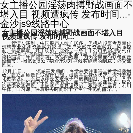
女主播公园淫荡肉搏野战画面不
堪入目 视频遭疯传 发布时间...-
金沙js9线路中心
女主播公园淫荡肉搏野战画面不堪入目
视频遭疯传 发布时间...
管清友谈到，中国股市以散户居多，但机构投资者及量化
机构专业化和资金实力较强，散户天然在资金实力、风险控
制、信息获取上处于弱势。此外，一些上市公司的治理结构存
在“一股独大”等问题，基于这些市场特点，规则一定要公平，
保护弱者，并且需要进行系统的梳理，因为这里面包括很多建
设细节。-lxhl9tdjdbzl-美国计划对中俄实施新的制裁，外交部
回应。
12月11日， 流感高发期间，各学校要注重课堂教学提质增
效，建立高质量作业设计机制，根据学生身体状况，进行差异
化教学设计，不建议家长要求孩子患病期间赶、补作业。各中
小学要根据班级学生的实际情况，如学生因病缺课较多，应适
度放缓教学进度。患病学生康复返校后，根据学生需要，利用
午休、自习课、课后服务时间给予学生个性化的辅导。。