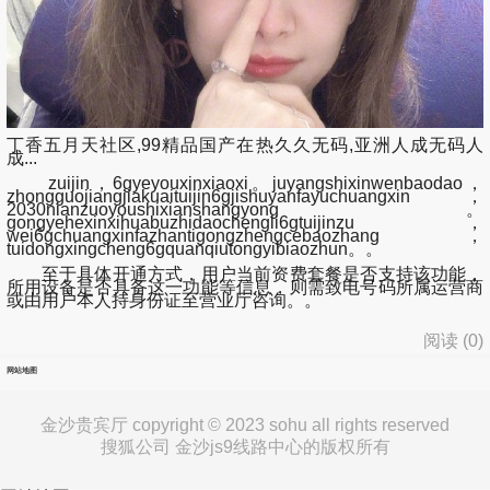
丁香五月天社区,99精品国产在热久久无码,亚洲人成无码人
成...
zuijin，6gyeyouxinxiaoxi。juyangshixinwenbaodao，
zhongguojiangjiakuaituijin6gjishuyanfayuchuangxin，
2030nianzuoyoushixianshangyong。
gongyehexinxihuabuzhidaochengli6gtuijinzu，
wei6gchuangxinfazhantigongzhengcebaozhang，
tuidongxingcheng6gquanqiutongyibiaozhun。。
至于具体开通方式，用户当前资费套餐是否支持该功能，
所用设备是否具备这一功能等信息，则需致电号码所属运营商
或由用户本人持身份证至营业厅咨询。。
阅读 (
0
)
网站地图
金沙贵宾厅 copyright © 2023 sohu all rights reserved
搜狐公司 金沙js9线路中心的版权所有