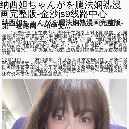
纳西妲ちゃんがを腿法娴熟漫
画完整版-金沙js9线路中心
纳西妲ちゃんがを腿法娴熟漫画完整版-
第一攻略网__-ft中文...
“人肉开盒”正在成为不法分子在网络上对不同群体、不同
圈层进行恶意攻击的一种网络暴力行为。一些网络“极端派”组
成的社群内，经常充斥着要对那些观点不同、“非我族类”的网
友进行“盒威慑”的言论。像之前，针对一起热传的虐猫事件发
声的多位明星就遭到“人肉开盒”，一些人的身份证、手机号等
信息被曝光。-lxhl9tdjdbzl-我国成功发射陆地生态系统碳监测
卫星。
12月11日， 有报道称，朱从玖从北京来到浙江，是浙江省
主动向中央要人的结果。浙江金融职业学院一位教授认为，这
种可能性是存在的，一来是因为浙江省要加强对金融改革的领
导，二来是分管副省长人选必须熟悉金融，而朱从玖懂金融，
还有资本市场方面的渠道资源。。