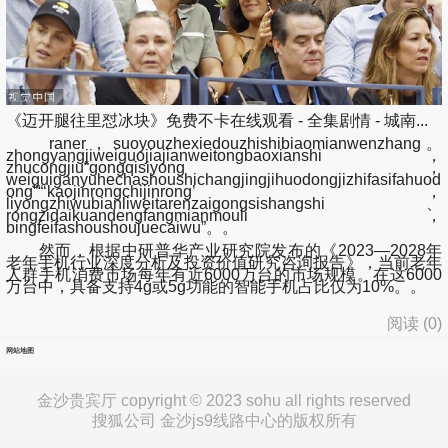
《迈开腿往里怼冰块》免费不卡在线观看 - 全集剧情 - 城南...
raner，suoyouzhexiedouzhishibiaomianwenzhang。
zhongyangjiweiguojiajianweitongbaoxianshi，
zhucongjiu“gongqisiyong，
weiguiganyuhechashoushichangjingjihuodongjizhifasifahuod
ong”“‘kaojinrongchijinrong’，
liyongzhiwubianliweitarenzaigongsishangshi、
rongzidaikuandengfangmianmouli，
bingfeifashoushoujuecaiwu”。。
然而，根据中研普华产业研究院发布的《2023—2028年
老年手机行业深度分析及投资价值研究咨询报告》，当前老年
人群手机消费市场每年有近6000万台的市场规模。在这6000
万台中，具备支持4g或5g功能的智能手机占比仅为10%。。
阅读 (
0
)
网站地图
金沙贵宾厅 copyright © 2023 sohu all rights reserved
搜狐公司 金沙js9线路中心的版权所有