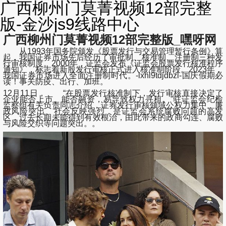
广西柳州门莫菁视频12部完整
版-金沙js9线路中心
广西柳州门莫菁视频12部完整版_嘿呀网
从1993年国务院颁发《股票发行与交易管理暂行条例》算
起，我国证券市场先后经历了审批制、核准制、注册制三种发
行审核制度。2000年，证监会发布《证监会股票发行核准程序
通知》，标志着新股发行审核正式进入核准制阶段。2023年，
我国证券市场进入全面注册制时代。-lxhl9tdjdbzl-国庆假期必
读！事关防疫、出行、加班。
12月11日， “在股票发行核准制下，发行审核直接决定了
企业能否上市、能否融资，易导致权力寻租。”驻证监会纪检
监察组有关负责同志介绍，证券发行审核领域公权力集中、廉
政风险突出、社会反映强烈，是证监会系统腐败问题的高发
区，过去长期未能得到有效根治，由此带来的政商勾连、腐败
与风险交织等问题突出。。