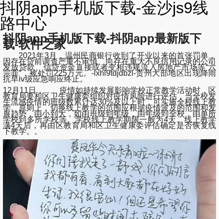
抖阴app手机版下载-金沙js9线
路中心
抖阴app手机版下载-抖阴app最新版下
载-软件之家
2021年3月，温州民商银行收到了开业以来的首张罚单，
因存在贷前调查严重不审慎、向存在重大不良信用记录的公司
发放贷款、信贷资金直接或者变相违规流入房地产市场等“六
宗罪”，被处罚225万元。-lxhl9tdjdbzl-贵州大部地区出现降雨
抗旱ⅳ级应急响应终止。
12月11日， 疫情如持续发展影响学校正常教学活动时，区
教育局要和区卫生健康委组织对疫情风险进行评估，当全校发
生流感疫情的班级数累计达30%及以上时，可实施全校线上教
学。原则上，切换线上教学的范围应根据疫情波及的范围和发
展趋势，由小到大，如由班级到年级，由年级到全校，由单所
学校到多所学校等。学校线上教学期限一般为4天。线上教学
满4天后，再由区教育局和区卫生健康委评估确定是否恢复线
下教学。。