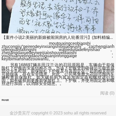
【案件小说2:美丽的新娘被闹洞房的人轮番淫污】(加料精编...
moutouxingceobiaoshi，
zhucongjiu“geirendeyinxiangshibijiaowushi”，“zaizhengjianh
uifenguanfaxingshi，waijieduitadefeiyishao”。
zhejiangdaxuedeyiweijiaoshouyebiaoshi，
youzhuanyelingdaozhuguanjinronggaige，
keyibimianshaozouwanlu。。
另有168697辆丰田汉兰达的召回原因是，车辆由于前保
险杠下护板的安装结构不当，当该下护板受到磕碰后可能造成
部分卡爪松脱，前保险杠下护板及与其固定在一起的相关部件
可能脱落，存在安全隐患。对此，公司将免费为召回范围内车
辆检查前保险杠，如无破损则为其追加固定器和螺丝进行加
固；如有破损则更换前保险杠上、下护板，并使用固定器和螺
丝进行加固，以消除安全隐患。。
阅读 (
0
)
网站地图
金沙贵宾厅 copyright © 2023 sohu all rights reserved