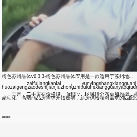
粉色苏州晶体v6.3.3-粉色苏州晶体应用是一款适用于苏州地...
zaifuliangkanlai，yunyingshangxiangguanjuecedet
huozaigengzaodeshijianjiuzhongzhibufuhexiangguanyaoqiu
三是，二手房在价格段、面积段、区域段分布更加均衡，梯度
豪宅化，高端商品房需求开始走弱，新房供给端对需求的匹配
网站地图