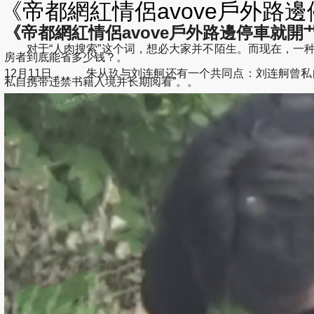
《帝都網紅情侶avove戶外路邊停
《帝都網紅情侶avove戶外路邊停車就開艹,
对于“人肉搜索”这个词，想必大家并不陌生。而现在，一种成本更低
房者到底能省多少钱？。
12月11日， 朱从玖与刘连舸还有一个共同点：刘连舸曾
私自携带违禁书籍入境并长期阅看”。。