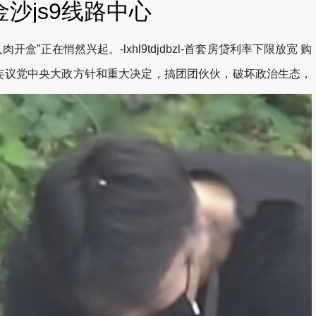
金沙js9线路中心
在悄然兴起。-lxhl9tdjdbzl-首套房贷利率下限放宽 购
妄议党中央大政方针和重大决定，搞团团伙伙，破坏政治生态，