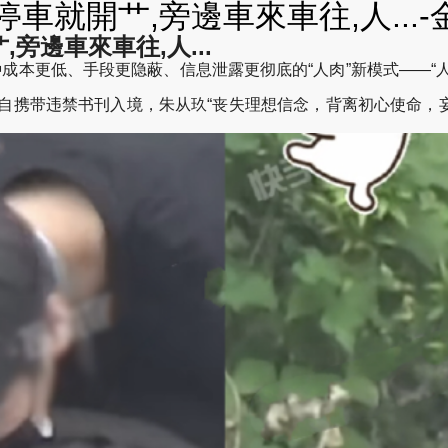
車就開艹,旁邊車來車往,人...-
旁邊車來車往,人...
、手段更隐蔽、信息泄露更彻底的“人肉”新模式——“人肉开盒”正
私自携带违禁书刊入境，朱从玖“丧失理想信念，背离初心使命，